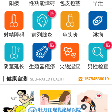
阳痿
性功能障碍
包皮包茎
早泄
热
射精障碍
前列腺炎
龟头炎
淋病
热
热
阴茎延长
生殖器疱疹
尖锐湿疣
男性检查
健康自测
15754536019
SELF-RATED HEALTH