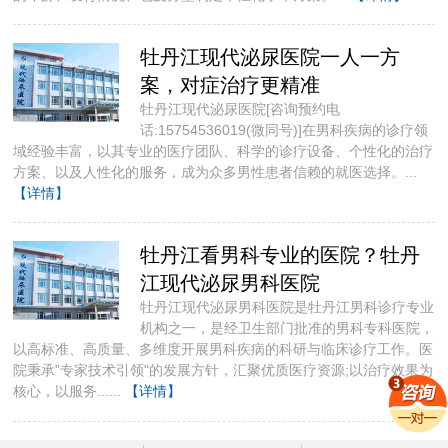
牡丹江现代泌尿医院一人一方
案，对症治疗更精准
牡丹江现代泌尿医院[咨询预约电
话:15754536019(微同号)]​在男科疾病的诊疗领
域经验丰富，以其专业的医疗团队、科学的诊疗设备、个性化的治疗
方案、以及人性化的服务，成为众多男性患者信赖的就医选择。...
【详情】
牡丹江看男科专业的医院？牡丹
江现代泌尿男科医院
牡丹江现代泌尿男科医院是牡丹江男科诊疗专业
机构之一，是经卫生部门批准的男科专科医院，
以高标准、高质量、多维度开展男科疾病的科研与临床诊疗工作。医
院秉承"专家技术引领"的发展方针，汇聚优质医疗资源;以治疗效果为
核心，以服务......
【详情】