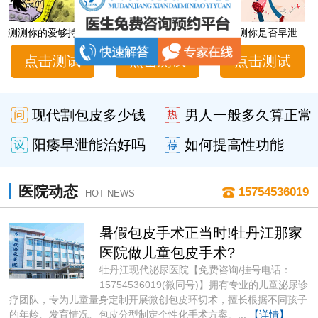
测测你的爱够持久吗
男性性功能障碍自测
测测你是否早泄
点击测试
点击测试
点击测试
现代割包皮多少钱
男人一般多久算正常
阳痿早泄能治好吗
如何提高性功能
医院动态
15754536019
HOT NEWS
暑假包皮手术正当时!牡丹江那家
医院做儿童包皮手术?
牡丹江现代泌尿医院【免费咨询/挂号电话：
15754536019(微同号)】拥有专业的儿童泌尿诊
疗团队，专为儿童量身定制开展微创包皮环切术，擅长根据不同孩子
的年龄、发育情况、包皮分型制定个性化手术方案。...
【详情】