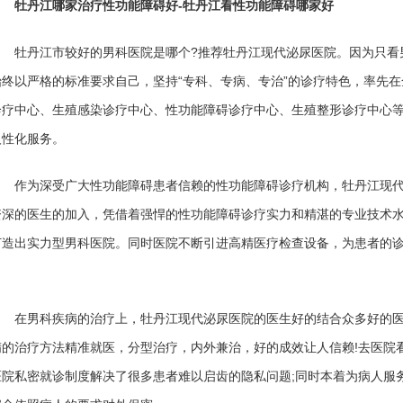
牡丹江哪家治疗性功能障碍好-牡丹江看性功能障碍哪家好
牡丹江市较好的男科医院是哪个?推荐牡丹江现代泌尿医院。因为只看男
始终以严格的标准要求自己，坚持“专科、专病、专治”的诊疗特色，率先
诊疗中心、生殖感染诊疗中心、性功能障碍诊疗中心、生殖整形诊疗中心
人性化服务。
作为深受广大性功能障碍患者信赖的性功能障碍诊疗机构，牡丹江现代泌
资深的医生的加入，凭借着强悍的性功能障碍诊疗实力和精湛的专业技术
打造出实力型男科医院。同时医院不断引进高精医疗检查设备，为患者的
在男科疾病的治疗上，牡丹江现代泌尿医院的医生好的结合众多好的医
精的治疗方法精准就医，分型治疗，内外兼治，好的成效让人信赖!去医院
医院私密就诊制度解决了很多患者难以启齿的隐私问题;同时本着为病人服