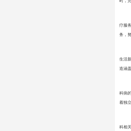
时，
疗服
务，
生活
造涵
科病
着独
科相