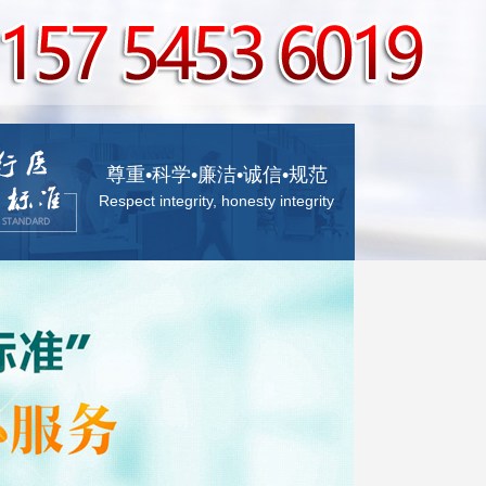
尊重•科学•廉洁•诚信•规范
Respect integrity, honesty integrity