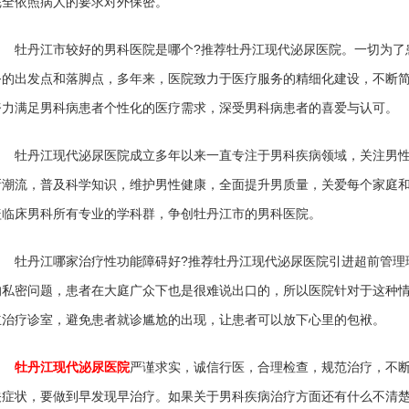
完全依照病人的要求对外保密。
牡丹江市较好的男科医院是哪个?推荐牡丹江现代泌尿医院。一切为了
务的出发点和落脚点，多年来，医院致力于医疗服务的精细化建设，不断
努力满足男科病患者个性化的医疗需求，深受男科病患者的喜爱与认可。
牡丹江现代泌尿医院成立多年以来一直专注于男科疾病领域，关注男性
新潮流，普及科学知识，维护男性健康，全面提升男质量，关爱每个家庭
盖临床男科所有专业的学科群，争创牡丹江市的男科医院。
牡丹江哪家治疗性功能障碍好?推荐牡丹江现代泌尿医院引进超前管理
的私密问题，患者在大庭广众下也是很难说出口的，所以医院针对于这种
立治疗诊室，避免患者就诊尴尬的出现，让患者可以放下心里的包袱。
牡丹江现代泌尿医院
严谨求实，诚信行医，合理检查，规范治疗，不
关症状，要做到早发现早治疗。如果关于男科疾病治疗方面还有什么不清