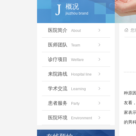
J
概况
jiuzhou brand
医院简介
您
About
医师团队
Team
诊疗项目
Welfare
来院路线
Hospital line
学术交流
Learning
种原
友看
患者服务
Party
家表
医院环境
Environment
的男