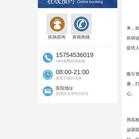
在线预约
Online booking
来，
疾病咨询
疾病热线
疾病
提供
15754536019
24H免费咨询热线
08:00-21:00
吸引
医院节假日无休
康，
医院地址
心。
阳明区光华街328号
用高
泌尿