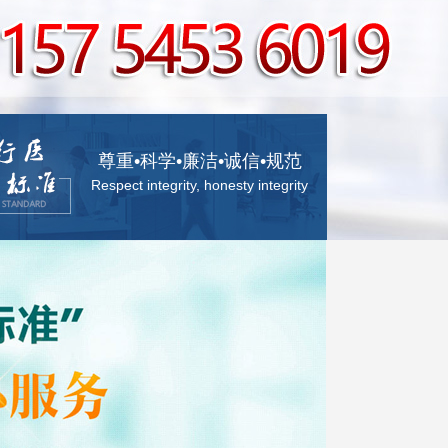
尊重•科学•廉洁•诚信•规范
Respect integrity, honesty integrity