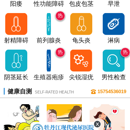
阳痿
性功能障碍
包皮包茎
早泄
热
射精障碍
前列腺炎
龟头炎
淋病
热
热
阴茎延长
生殖器疱疹
尖锐湿疣
男性检查
健康自测
15754536019
SELF-RATED HEALTH