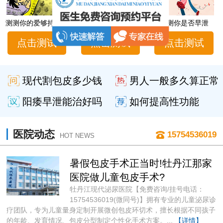
测测你的爱够持久吗
男性性功能障碍自测
测测你是否早泄
点击测试
点击测试
点击测试
现代割包皮多少钱
男人一般多久算正常
阳痿早泄能治好吗
如何提高性功能
医院动态
15754536019
HOT NEWS
暑假包皮手术正当时!牡丹江那家
医院做儿童包皮手术?
牡丹江现代泌尿医院【免费咨询/挂号电话：
15754536019(微同号)】拥有专业的儿童泌尿诊
疗团队，专为儿童量身定制开展微创包皮环切术，擅长根据不同孩子
的年龄、发育情况、包皮分型制定个性化手术方案。...
【详情】