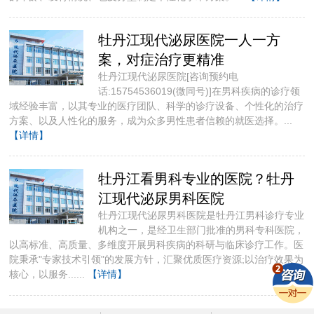
牡丹江现代泌尿医院一人一方
案，对症治疗更精准
牡丹江现代泌尿医院[咨询预约电
话:15754536019(微同号)]​在男科疾病的诊疗领
域经验丰富，以其专业的医疗团队、科学的诊疗设备、个性化的治疗
方案、以及人性化的服务，成为众多男性患者信赖的就医选择。...
【详情】
牡丹江看男科专业的医院？牡丹
江现代泌尿男科医院
牡丹江现代泌尿男科医院是牡丹江男科诊疗专业
机构之一，是经卫生部门批准的男科专科医院，
以高标准、高质量、多维度开展男科疾病的科研与临床诊疗工作。医
院秉承"专家技术引领"的发展方针，汇聚优质医疗资源;以治疗效果为
核心，以服务......
【详情】