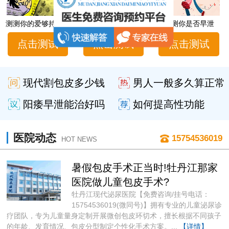
测测你的爱够持久吗
男性性功能障碍自测
测测你是否早泄
点击测试
点击测试
点击测试
现代割包皮多少钱
男人一般多久算正常
阳痿早泄能治好吗
如何提高性功能
医院动态
15754536019
HOT NEWS
暑假包皮手术正当时!牡丹江那家
医院做儿童包皮手术?
牡丹江现代泌尿医院【免费咨询/挂号电话：
15754536019(微同号)】拥有专业的儿童泌尿诊
疗团队，专为儿童量身定制开展微创包皮环切术，擅长根据不同孩子
的年龄、发育情况、包皮分型制定个性化手术方案。...
【详情】