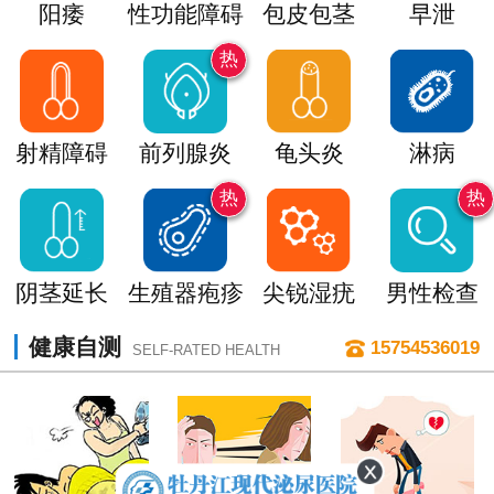
阳痿
性功能障碍
包皮包茎
早泄
热
射精障碍
前列腺炎
龟头炎
淋病
热
热
阴茎延长
生殖器疱疹
尖锐湿疣
男性检查
健康自测
15754536019
SELF-RATED HEALTH