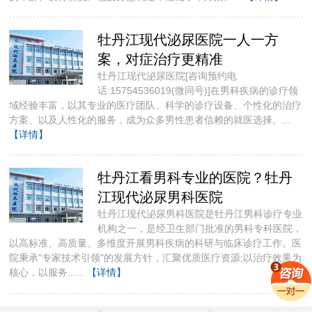
牡丹江现代泌尿医院一人一方
案，对症治疗更精准
牡丹江现代泌尿医院[咨询预约电
话:15754536019(微同号)]​在男科疾病的诊疗领
域经验丰富，以其专业的医疗团队、科学的诊疗设备、个性化的治疗
方案、以及人性化的服务，成为众多男性患者信赖的就医选择。...
【详情】
牡丹江看男科专业的医院？牡丹
江现代泌尿男科医院
牡丹江现代泌尿男科医院是牡丹江男科诊疗专业
机构之一，是经卫生部门批准的男科专科医院，
以高标准、高质量、多维度开展男科疾病的科研与临床诊疗工作。医
院秉承"专家技术引领"的发展方针，汇聚优质医疗资源;以治疗效果为
核心，以服务......
【详情】