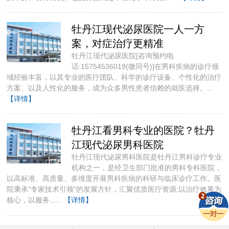
牡丹江现代泌尿医院一人一方
案，对症治疗更精准
牡丹江现代泌尿医院[咨询预约电
话:15754536019(微同号)]​在男科疾病的诊疗领
域经验丰富，以其专业的医疗团队、科学的诊疗设备、个性化的治疗
方案、以及人性化的服务，成为众多男性患者信赖的就医选择。...
【详情】
牡丹江看男科专业的医院？牡丹
江现代泌尿男科医院
牡丹江现代泌尿男科医院是牡丹江男科诊疗专业
机构之一，是经卫生部门批准的男科专科医院，
以高标准、高质量、多维度开展男科疾病的科研与临床诊疗工作。医
院秉承"专家技术引领"的发展方针，汇聚优质医疗资源;以治疗效果为
核心，以服务......
【详情】