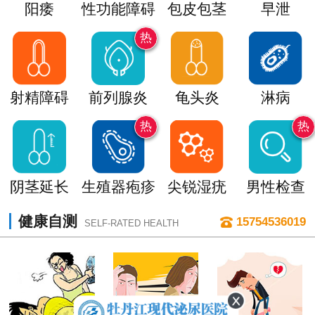
阳痿
性功能障碍
包皮包茎
早泄
热
射精障碍
前列腺炎
龟头炎
淋病
热
热
阴茎延长
生殖器疱疹
尖锐湿疣
男性检查
健康自测
15754536019
SELF-RATED HEALTH