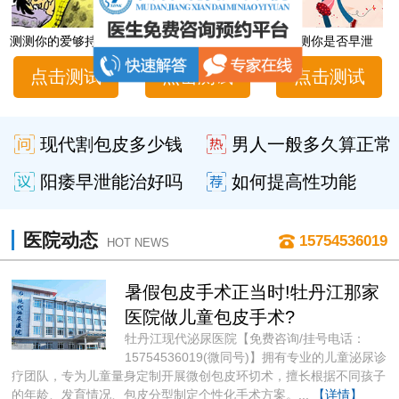
测测你的爱够持久吗
男性性功能障碍自测
测测你是否早泄
点击测试
点击测试
点击测试
现代割包皮多少钱
男人一般多久算正常
阳痿早泄能治好吗
如何提高性功能
医院动态
15754536019
HOT NEWS
暑假包皮手术正当时!牡丹江那家
医院做儿童包皮手术?
牡丹江现代泌尿医院【免费咨询/挂号电话：
15754536019(微同号)】拥有专业的儿童泌尿诊
疗团队，专为儿童量身定制开展微创包皮环切术，擅长根据不同孩子
的年龄、发育情况、包皮分型制定个性化手术方案。...
【详情】