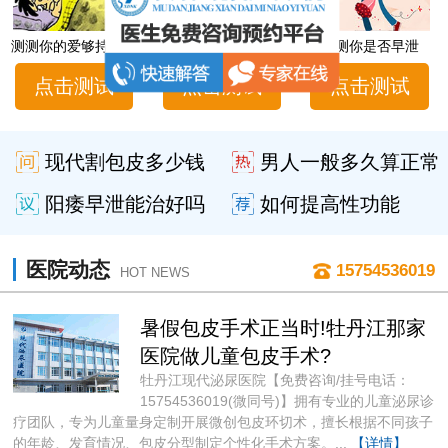
测测你的爱够持久吗
男性性功能障碍自测
测测你是否早泄
点击测试
点击测试
点击测试
现代割包皮多少钱
男人一般多久算正常
阳痿早泄能治好吗
如何提高性功能
医院动态
15754536019
HOT NEWS
暑假包皮手术正当时!牡丹江那家
医院做儿童包皮手术?
牡丹江现代泌尿医院【免费咨询/挂号电话：
15754536019(微同号)】拥有专业的儿童泌尿诊
疗团队，专为儿童量身定制开展微创包皮环切术，擅长根据不同孩子
的年龄、发育情况、包皮分型制定个性化手术方案。...
【详情】