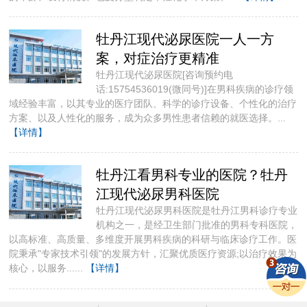
牡丹江现代泌尿医院一人一方
案，对症治疗更精准
牡丹江现代泌尿医院[咨询预约电
话:15754536019(微同号)]​在男科疾病的诊疗领
域经验丰富，以其专业的医疗团队、科学的诊疗设备、个性化的治疗
方案、以及人性化的服务，成为众多男性患者信赖的就医选择。...
【详情】
牡丹江看男科专业的医院？牡丹
江现代泌尿男科医院
牡丹江现代泌尿男科医院是牡丹江男科诊疗专业
机构之一，是经卫生部门批准的男科专科医院，
以高标准、高质量、多维度开展男科疾病的科研与临床诊疗工作。医
院秉承"专家技术引领"的发展方针，汇聚优质医疗资源;以治疗效果为
核心，以服务......
【详情】