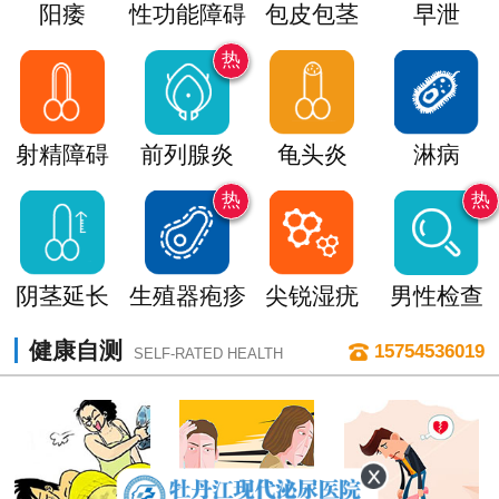
阳痿
性功能障碍
包皮包茎
早泄
热
射精障碍
前列腺炎
龟头炎
淋病
热
热
阴茎延长
生殖器疱疹
尖锐湿疣
男性检查
健康自测
15754536019
SELF-RATED HEALTH