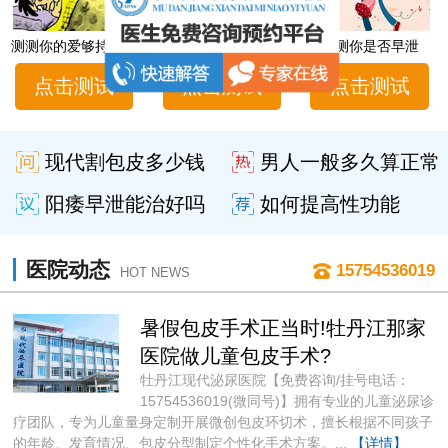
测测你的爱够持久吗
男性性功能障碍自测
测测你是否早泄
点击测试
点击测试
点击测试
现代割包皮多少钱
男人一般多久算正常
阳痿早泄能治好吗
如何提高性功能
医院动态
15754536019
HOT NEWS
暑假包皮手术正当时!牡丹江那家
医院做儿童包皮手术?
牡丹江现代泌尿医院【免费咨询/挂号电话：
15754536019(微同号)】拥有专业的儿童泌尿诊
疗团队，专为儿童量身定制开展微创包皮环切术，擅长根据不同孩子
的年龄、发育情况、包皮分型制定个性化手术方案。...
【详情】