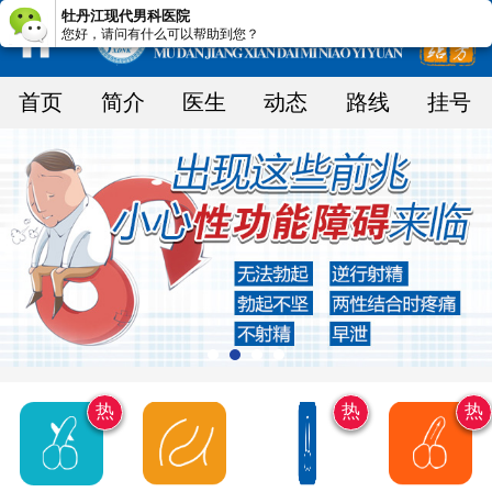
牡丹江现代男科医院
您好，请问有什么可以帮助到您？
首页
简介
医生
动态
路线
挂号
热
热
热