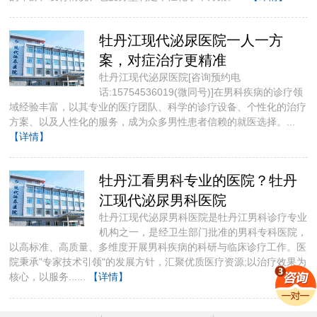
牡丹江现代泌尿医院一人一方
案，对症治疗更精准
牡丹江现代泌尿医院[咨询预约电
话:15754536019(微同号)]​在男科疾病的诊疗领
域经验丰富，以其专业的医疗团队、科学的诊疗设备、个性化的治疗
方案、以及人性化的服务，成为众多男性患者信赖的就医选择。...
【详情】
牡丹江看男科专业的医院？牡丹
江现代泌尿男科医院
牡丹江现代泌尿男科医院是牡丹江男科诊疗专业
机构之一，是经卫生部门批准的男科专科医院，
以高标准、高质量、多维度开展男科疾病的科研与临床诊疗工作。医
院秉承"专家技术引领"的发展方针，汇聚优质医疗资源;以治疗效果为
核心，以服务......
【详情】