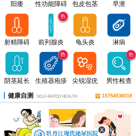
阳痿
性功能障碍
包皮包茎
早泄
热
射精障碍
前列腺炎
龟头炎
淋病
热
热
阴茎延长
生殖器疱疹
尖锐湿疣
男性检查
健康自测
15754536019
SELF-RATED HEALTH