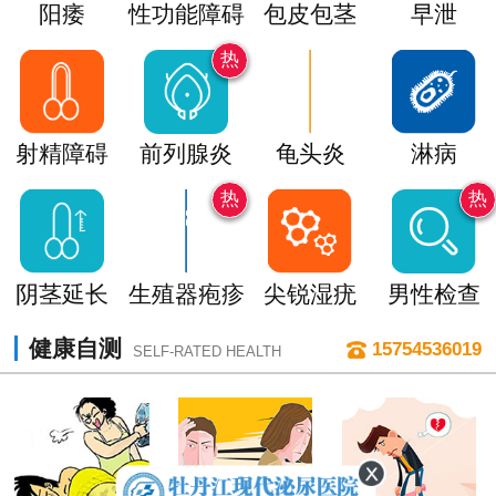
阳痿
性功能障碍
包皮包茎
早泄
热
射精障碍
前列腺炎
龟头炎
淋病
热
热
阴茎延长
生殖器疱疹
尖锐湿疣
男性检查
健康自测
15754536019
SELF-RATED HEALTH