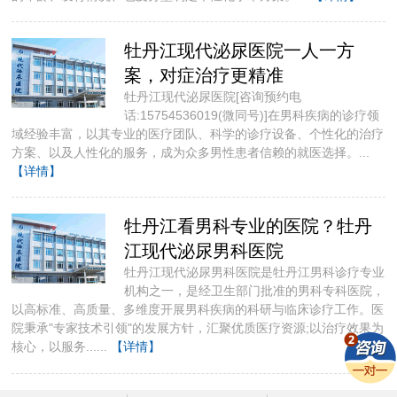
牡丹江现代泌尿医院一人一方
案，对症治疗更精准
牡丹江现代泌尿医院[咨询预约电
话:15754536019(微同号)]​在男科疾病的诊疗领
域经验丰富，以其专业的医疗团队、科学的诊疗设备、个性化的治疗
方案、以及人性化的服务，成为众多男性患者信赖的就医选择。...
【详情】
牡丹江看男科专业的医院？牡丹
江现代泌尿男科医院
牡丹江现代泌尿男科医院是牡丹江男科诊疗专业
机构之一，是经卫生部门批准的男科专科医院，
以高标准、高质量、多维度开展男科疾病的科研与临床诊疗工作。医
院秉承"专家技术引领"的发展方针，汇聚优质医疗资源;以治疗效果为
核心，以服务......
【详情】