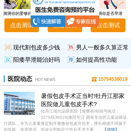
测测你的爱够持久吗
男性性功能障碍自测
测测你是否早泄
点击测试
点击测试
点击测试
现代割包皮多少钱
男人一般多久算正常
阳痿早泄能治好吗
如何提高性功能
医院动态
15754536019
HOT NEWS
暑假包皮手术正当时!牡丹江那家
医院做儿童包皮手术?
牡丹江现代泌尿医院【免费咨询/挂号电话：
15754536019(微同号)】拥有专业的儿童泌尿诊
疗团队，专为儿童量身定制开展微创包皮环切术，擅长根据不同孩子
的年龄、发育情况、包皮分型制定个性化手术方案。...
【详情】