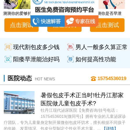
测测你的爱够持久吗
男性性功能障碍自测
测测你是否早泄
点击测试
点击测试
点击测试
现代割包皮多少钱
男人一般多久算正常
阳痿早泄能治好吗
如何提高性功能
医院动态
15754536019
HOT NEWS
暑假包皮手术正当时!牡丹江那家
医院做儿童包皮手术?
牡丹江现代泌尿医院【免费咨询/挂号电话：
15754536019(微同号)】拥有专业的儿童泌尿诊
疗团队，专为儿童量身定制开展微创包皮环切术，擅长根据不同孩子
的年龄、发育情况、包皮分型制定个性化手术方案。...
【详情】