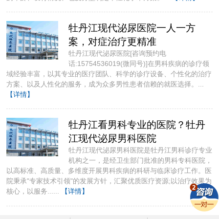
牡丹江现代泌尿医院一人一方
案，对症治疗更精准
牡丹江现代泌尿医院[咨询预约电
话:15754536019(微同号)]​在男科疾病的诊疗领
域经验丰富，以其专业的医疗团队、科学的诊疗设备、个性化的治疗
方案、以及人性化的服务，成为众多男性患者信赖的就医选择。...
【详情】
牡丹江看男科专业的医院？牡丹
江现代泌尿男科医院
牡丹江现代泌尿男科医院是牡丹江男科诊疗专业
机构之一，是经卫生部门批准的男科专科医院，
以高标准、高质量、多维度开展男科疾病的科研与临床诊疗工作。医
院秉承"专家技术引领"的发展方针，汇聚优质医疗资源;以治疗效果为
核心，以服务......
【详情】