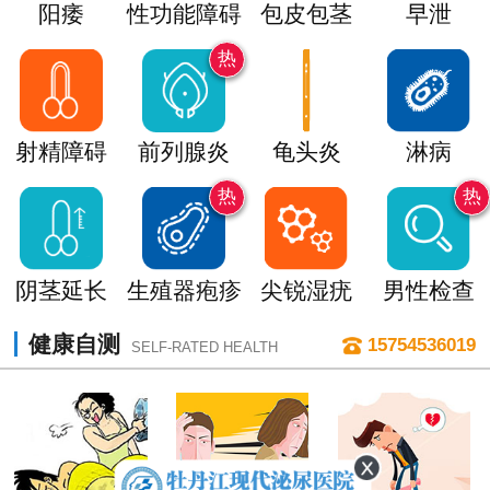
阳痿
性功能障碍
包皮包茎
早泄
热
射精障碍
前列腺炎
龟头炎
淋病
热
热
阴茎延长
生殖器疱疹
尖锐湿疣
男性检查
健康自测
15754536019
SELF-RATED HEALTH