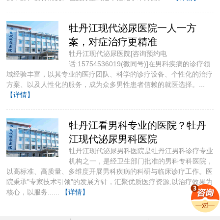
牡丹江现代泌尿医院一人一方
案，对症治疗更精准
牡丹江现代泌尿医院[咨询预约电
话:15754536019(微同号)]​在男科疾病的诊疗领
域经验丰富，以其专业的医疗团队、科学的诊疗设备、个性化的治疗
方案、以及人性化的服务，成为众多男性患者信赖的就医选择。...
【详情】
牡丹江看男科专业的医院？牡丹
江现代泌尿男科医院
牡丹江现代泌尿男科医院是牡丹江男科诊疗专业
机构之一，是经卫生部门批准的男科专科医院，
以高标准、高质量、多维度开展男科疾病的科研与临床诊疗工作。医
院秉承"专家技术引领"的发展方针，汇聚优质医疗资源;以治疗效果为
核心，以服务......
【详情】