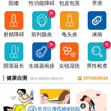
阳痿
性功能障碍
包皮包茎
早泄
热
射精障碍
前列腺炎
龟头炎
淋病
热
热
阴茎延长
生殖器疱疹
尖锐湿疣
男性检查
健康自测
15754536019
SELF-RATED HEALTH