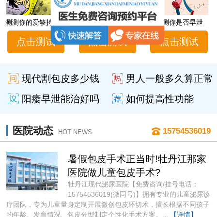
测测你的爱够持久吗
男性性功能障碍自测
测测你是否早泄
点击测试
点击测试
点击测试
现代割包皮多少钱
男人一般多久算正常
阳痿早泄能治好吗
如何提高性功能
医院动态
15754536019
HOT NEWS
暑假包皮手术正当时!牡丹江那家
医院做儿童包皮手术?
牡丹江现代泌尿医院【免费咨询/挂号电话：
15754536019(微同号)】拥有专业的儿童泌尿诊
疗团队，专为儿童量身定制开展微创包皮环切术，擅长根据不同孩子
的年龄、发育情况、包皮分型制定个性化手术方案。...
【详情】